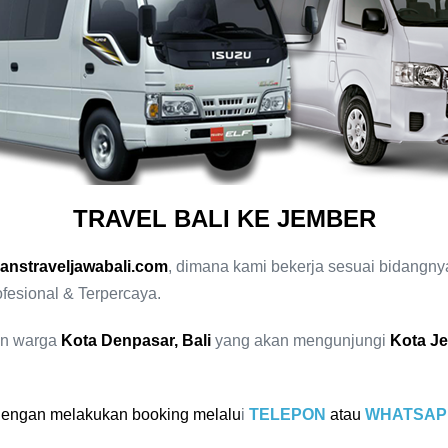
TRAVEL BALI KE JEMBER
ranstraveljawabali.com
, dimana kami bekerja sesuai bidangn
fesional & Terpercaya.
an warga
Kota Denpasar, Bali
yang akan mengunjungi
Kota J
 dengan melakukan booking melalu
i
TELEPON
atau
WHATSAP