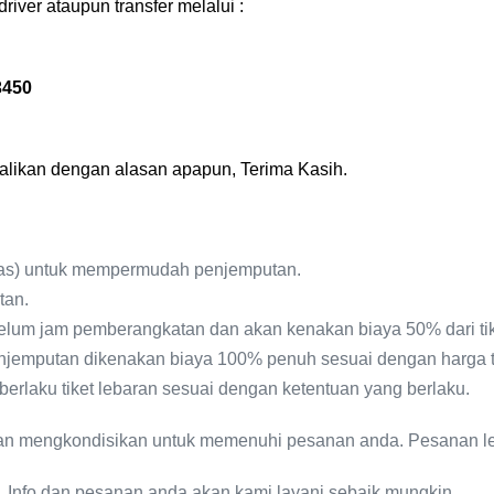
iver ataupun transfer melalui :
3450
likan dengan alasan apapun, Terima Kasih.
elas) untuk mempermudah penjemputan.
tan.
belum jam pemberangkatan dan akan kenakan biaya 50% dari tik
jemputan dikenakan biaya 100% penuh sesuai dengan harga ti
rlaku tiket lebaran sesuai dengan ketentuan yang berlaku.
n mengkondisikan untuk memenuhi pesanan anda. Pesanan lebi
 Info dan pesanan anda akan kami layani sebaik mungkin.