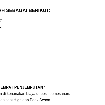
AH SEBAGAI BERIKUT:
NG
.
k.
TEMPAT PENJEMPUTAN
“
an di kenanakan biaya deposit pemesanan.
pada saat High dan Peak Seson.