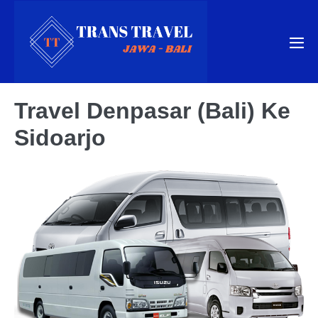
Skip
to
content
Me
Tog
Travel Denpasar (Bali) Ke
Sidoarjo