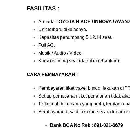
FASILITAS :
Armada
TOYOTA HIACE / INNOVA /
AVANZA
Unit terbaru dikelasnya.
Kapasitas penumpang 5,12,14 seat.
Full AC.
Musik / Audio / Video.
Kursi reclining seat (
dapat di rebahkan)
.
CARA PEMBAYARAN :
Pembayaran tiket travel bisa di lakukan di ”
Setiap pemesanan tiket perjalanan tidak ak
Terkecuali bila mana yang perlu, terutama 
Pembayaran bisa dilakukan secara tunai ke dr
Bank BCA No Rek : 891-021-6679