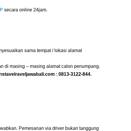
P
secara online 24jam.
nyesuaikan sama tempat / lokasi alamat
utan di masing – masing alamat calon penumpang.
nstavelraveljawabali.com :
0813-3122-844
.
jawabkan. Pemesanan via driver bukan tanggung