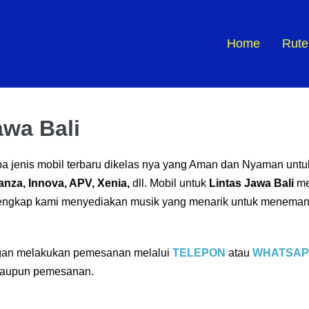
Home
Rute
awa Bali
pa jenis mobil terbaru dikelas nya yang Aman dan Nyaman unt
anza, Innova, APV, Xenia,
dll. Mobil untuk
Lintas Jawa Bali
m
s lengkap kami menyediakan musik yang menarik untuk menemani 
ngan melakukan pemesanan melalui
TELEPON
atau
WHATSAP
 maupun pemesanan.