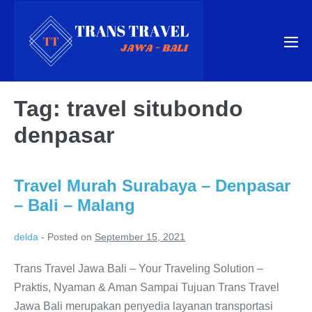
Skip
to
content
Me
Tog
Tag:
travel situbondo
denpasar
Travel Murah Surabaya – Denpasar
– Bali – Malang
delda
-
Posted on
September 15, 2021
Trans Travel Jawa Bali – Your Traveling Solution –
Praktis, Nyaman & Aman Sampai Tujuan Trans Travel
Jawa Bali merupakan penyedia layanan transportasi