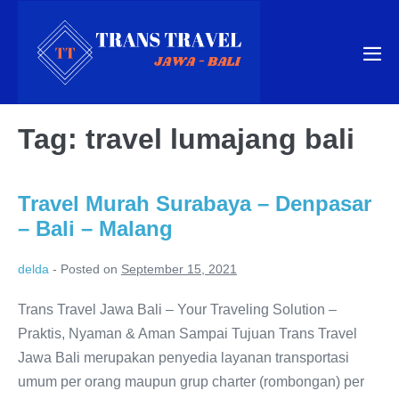
Skip
to
content
Me
Tog
Tag:
travel lumajang bali
Travel Murah Surabaya – Denpasar
– Bali – Malang
delda
-
Posted on
September 15, 2021
Trans Travel Jawa Bali – Your Traveling Solution –
Praktis, Nyaman & Aman Sampai Tujuan Trans Travel
Jawa Bali merupakan penyedia layanan transportasi
umum per orang maupun grup charter (rombongan) per