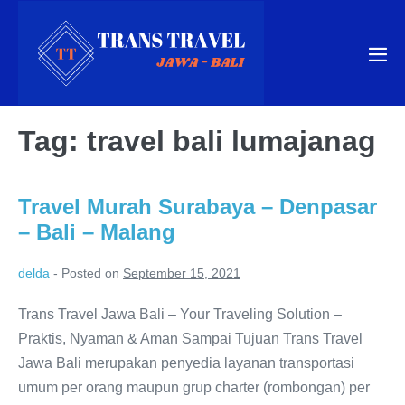
Skip
to
content
Me
Tog
Tag:
travel bali lumajanag
Travel Murah Surabaya – Denpasar
– Bali – Malang
delda
-
Posted on
September 15, 2021
Trans Travel Jawa Bali – Your Traveling Solution –
Praktis, Nyaman & Aman Sampai Tujuan Trans Travel
Jawa Bali merupakan penyedia layanan transportasi
umum per orang maupun grup charter (rombongan) per