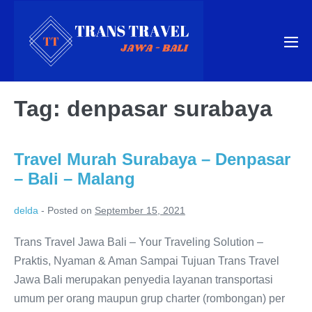
Skip
to
content
Me
Tog
Tag:
denpasar surabaya
Travel Murah Surabaya – Denpasar
– Bali – Malang
delda
-
Posted on
September 15, 2021
Trans Travel Jawa Bali – Your Traveling Solution –
Praktis, Nyaman & Aman Sampai Tujuan Trans Travel
Jawa Bali merupakan penyedia layanan transportasi
umum per orang maupun grup charter (rombongan) per